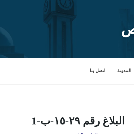
ص
المدونة
اتصل بنا
البلاغ رقم ٢٩-١٥-ب-1