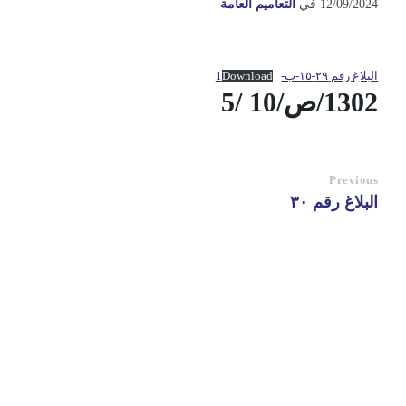
12/09/2024
في
التعاميم العامة
البلاغ رقم ٢٩-١٥-ب-1
Download
1302/ص/10 /5
Previous
البلاغ رقم ٣٠