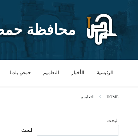
Ski
Ski
Ski
t
t
t
conten
foote
mai
navigatio
محافظة حم
الرئيسية
الأخبار
التعاميم
حمص بلدنا
HOME
التعاميم
البحث
البحث