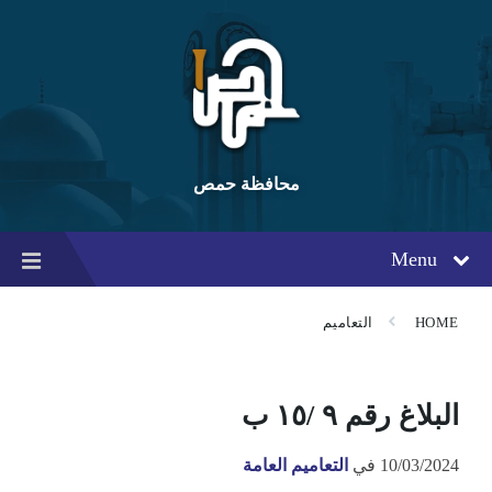
Ski
Ski
Ski
t
t
t
conten
foote
mai
navigatio
محافظة حمص
Menu
HOME
التعاميم
البلاغ رقم ٩ /١٥ ب
10/03/2024
في
التعاميم العامة