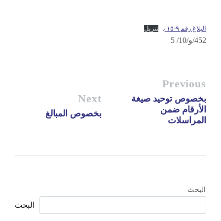
البلاغ رقم ٩-١٥ ب
تنزيل
452/و/10/ 5
Previous
Next
بخصوص توحيد صيغة
الأرقام ضمن
بخصوص المبالغ
المراسلات
البحث
البحث