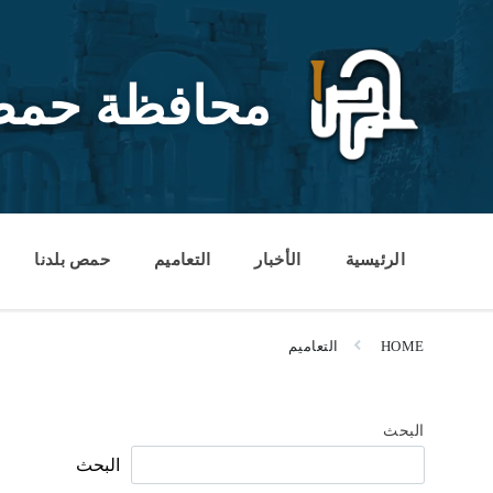
Ski
Ski
Ski
t
t
t
conten
foote
mai
navigatio
محافظة حم
الرئيسية
الأخبار
التعاميم
حمص بلدنا
HOME
التعاميم
البحث
البحث