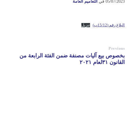
05/07/2023
في
التعاميم العامة
البلاغ رقم (15/12ب)
تنزيل
Previous
بخصوص بيع آليات مصنفة ضمن الفئة الرابعة من
القانون ٣١لعام ٢٠٢١