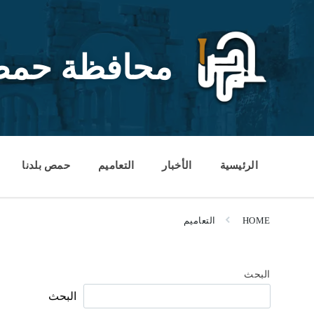
Ski
Ski
Ski
t
t
t
conten
foote
mai
navigatio
محافظة حم
الرئيسية
الأخبار
التعاميم
حمص بلدنا
HOME
التعاميم
البحث
البحث