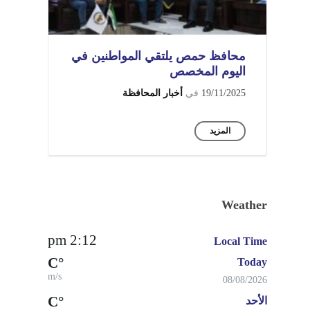
محافظ حمص يلتقي المواطنين في
اليوم المخصص
19/11/2025
في
أخبار المحافظة
المزيد
Weather
2:12 pm
Local Time
°C
Today
m/s
08/08/2026
°C
الأحد