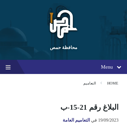
Ski
Ski
Ski
t
t
t
conten
foote
mai
navigatio
محافظة حمص
Menu
HOME
التعاميم
البلاغ رقم 21-15-ب
19/09/2023
في
التعاميم العامة