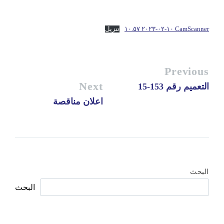
CamScanner ١٠-٠٢-٢٠٢٣ ١٠.٥٧
تنزيل
Previous
Next
التعميم رقم 153-15
اعلان مناقصة
البحث
البحث