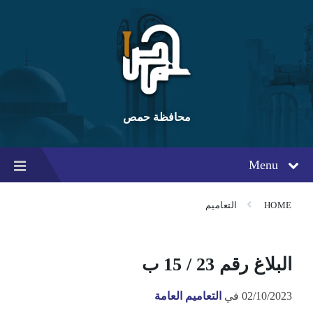
Ski
Ski
Ski
t
t
t
conten
foote
mai
navigatio
محافظة حمص
Menu
HOME
التعاميم
البلاغ رقم 23 / 15 ب
02/10/2023
في
التعاميم العامة