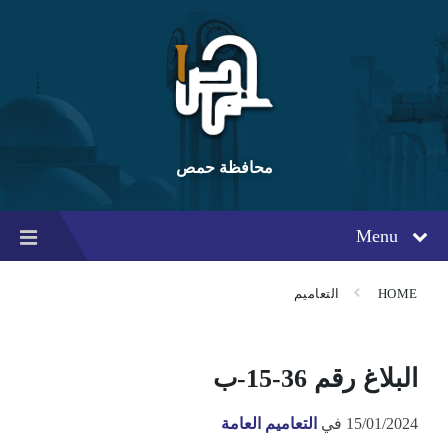
Ski
Ski
Ski
t
t
t
conten
foote
mai
navigatio
محافظة حمص
Menu
HOME
التعاميم
البلاغ رقم 36-15-ب
15/01/2024
في
التعاميم العامة