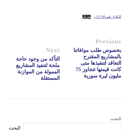
البلاغ رقم 36-15-ب
تنزيل
Previous
Next
بخصوص طلب موافاتنا
بالمشاريع المقترح
التأكد من وجود حاجة
التعاقد لتنفيذها متى
ملحة لتنفيذ المشاريع
كانت قيمتها تتجاوز 75
الممولة من الموازنة
مليون ليرة سورية
المستقلة
البحث
البحث