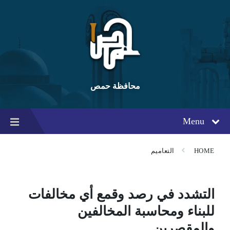
Ski
Ski
Ski
t
t
t
conten
foote
mai
navigatio
محافظة حمص
Menu
HOME
التعاميم
التشدد في رصد وقمع أي مخالفات
للبناء ومحاسبة المخالفين
والمقصرين