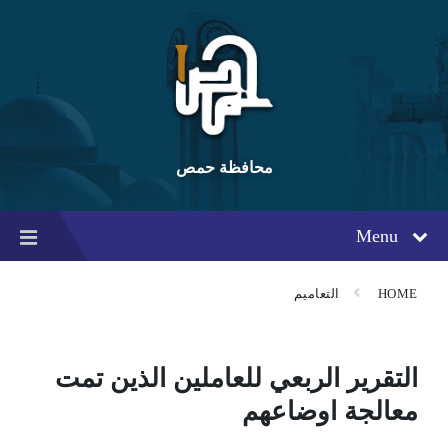
Ski
Ski
Ski
t
t
t
conten
foote
mai
navigatio
محافظة حمص
Menu
HOME
التعاميم
التقرير الربعي للعاملين الذين تمت
معالجة اوضاعهم