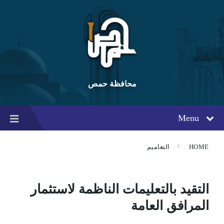
Ski
Ski
Ski
t
t
t
conten
foote
mai
navigatio
محافظة حمص
Menu
HOME
التعاميم
التقيد بالتعليمات الناظمة لاستثمار
المرافق العامة