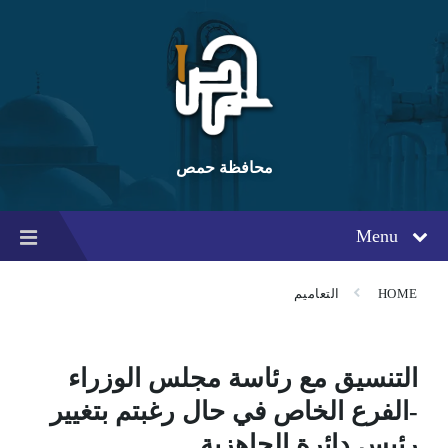
Ski
Ski
Ski
t
t
t
conten
foote
mai
navigatio
محافظة حمص
Menu
HOME
التعاميم
التنسيق مع رئاسة مجلس الوزراء
-الفرع الخاص في حال رغبتم بتغيير
رئيس دائرة الجاهزية