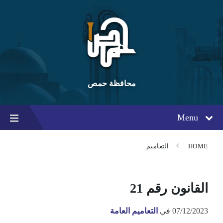
Ski
Ski
Ski
t
t
t
conten
foote
mai
navigatio
محافظة حمص
Menu
HOME
التعاميم
القانون رقم 21
07/12/2023
في
التعاميم العامة