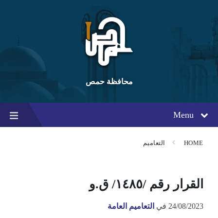
Ski
Ski
Ski
t
t
t
conten
foote
mai
navigatio
محافظة حمص
Menu
HOME
التعاميم
القرار رقم /١٤٨٥/ ق.و
24/08/2023
في
التعاميم العامة