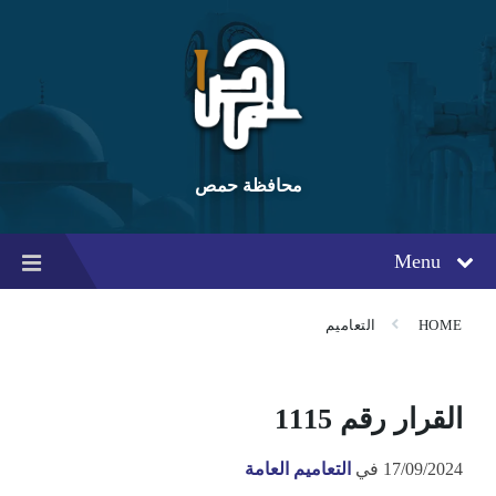
Ski
Ski
Ski
t
t
t
conten
foote
mai
navigatio
محافظة حمص
Menu
HOME
التعاميم
القرار رقم 1115
17/09/2024
في
التعاميم العامة