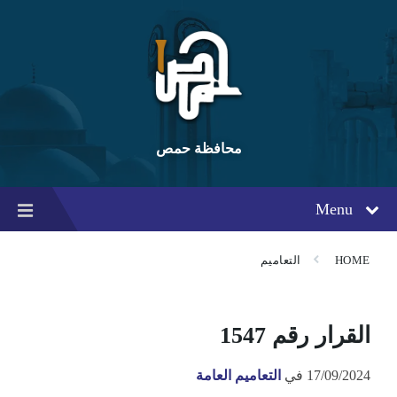
Ski
Ski
Ski
t
t
t
conten
foote
mai
navigatio
محافظة حمص
Menu
HOME
التعاميم
القرار رقم 1547
17/09/2024
في
التعاميم العامة