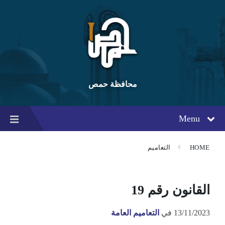
Ski
Ski
Ski
t
t
t
conten
foote
mai
navigatio
محافظة حمص
Menu
HOME
التعاميم
القانون رقم 19
13/11/2023
في
التعاميم العامة