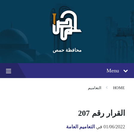
Ski
Ski
Ski
t
t
t
conten
foote
mai
navigatio
محافظة حمص
Menu
HOME
التعاميم
القرار رقم 207
01/06/2022
في
التعاميم العامة