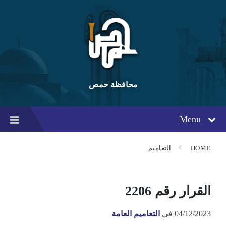
Ski
Ski
Ski
t
t
t
conten
foote
mai
navigatio
محافظة حمص
Menu
HOME
التعاميم
القرار رقم 2206
04/12/2023
في
التعاميم العامة