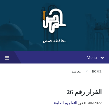
Ski
Ski
Ski
t
t
t
conten
foote
mai
navigatio
محافظة حمص
Menu
HOME
التعاميم
القرار رقم 26
01/06/2022
في
التعاميم العامة