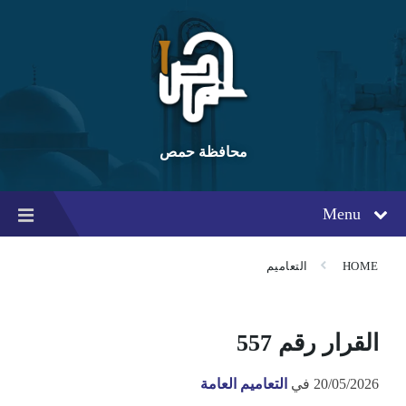
Ski
Ski
Ski
t
t
t
conten
foote
mai
navigatio
محافظة حمص
Menu
HOME
التعاميم
القرار رقم 557
20/05/2026
في
التعاميم العامة