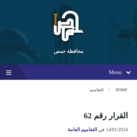
Ski
Ski
Ski
t
t
t
conten
foote
mai
navigatio
محافظة حمص
Menu
HOME
التعاميم
القرار رقم 62
14/01/2024
في
التعاميم العامة