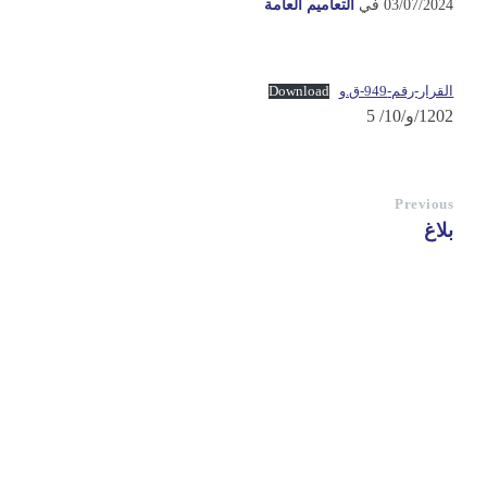
03/07/2024
في
التعاميم العامة
القرار-رقم-949-ق.و
Download
1202/و/10/ 5
Previous
بلاغ