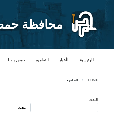
Ski
Ski
Ski
t
t
t
conten
foote
mai
navigatio
محافظة حم
الرئيسية
الأخبار
التعاميم
حمص بلدنا
HOME
التعاميم
البحث
البحث