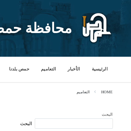
Ski
Ski
Ski
t
t
t
conten
foote
mai
navigatio
محافظة حم
الرئيسية
الأخبار
التعاميم
حمص بلدنا
HOME
التعاميم
البحث
البحث