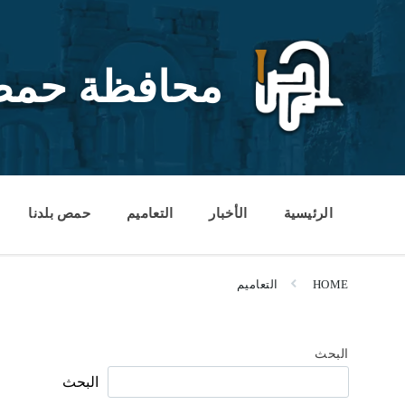
Ski
Ski
Ski
t
t
t
conten
foote
mai
navigatio
محافظة حم
الرئيسية
الأخبار
التعاميم
حمص بلدنا
HOME
التعاميم
البحث
البحث