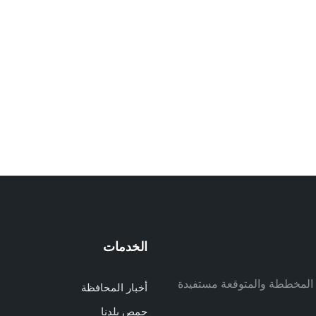
الخدمات
م
ف المخططة والمتوقعة مستفيدة
أخبار المحافظة
م
حمص بلدنا
م