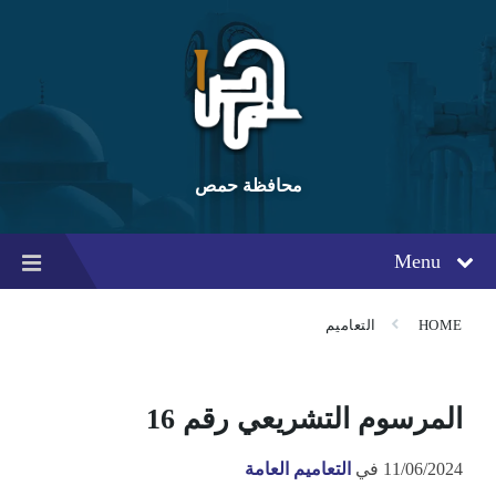
Ski
Ski
Ski
t
t
t
conten
foote
mai
navigatio
محافظة حمص
Menu
HOME
التعاميم
المرسوم التشريعي رقم 16
11/06/2024
في
التعاميم العامة