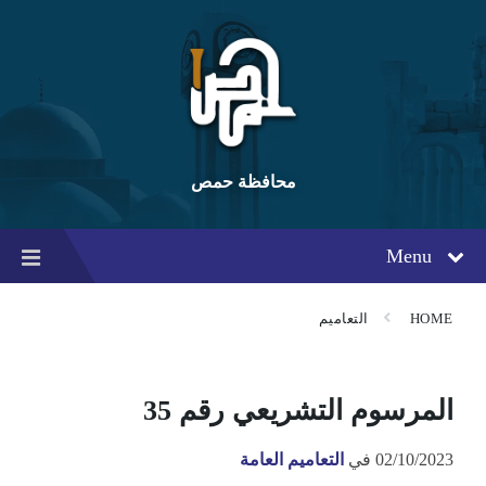
Ski
Ski
Ski
t
t
t
conten
foote
mai
navigatio
محافظة حمص
Menu
HOME
التعاميم
المرسوم التشريعي رقم 35
02/10/2023
في
التعاميم العامة