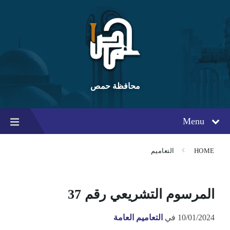
Ski
Ski
Ski
t
t
t
conten
foote
mai
navigatio
محافظة حمص
Menu
HOME
التعاميم
المرسوم التشريعي رقم 37
10/01/2024
في
التعاميم العامة