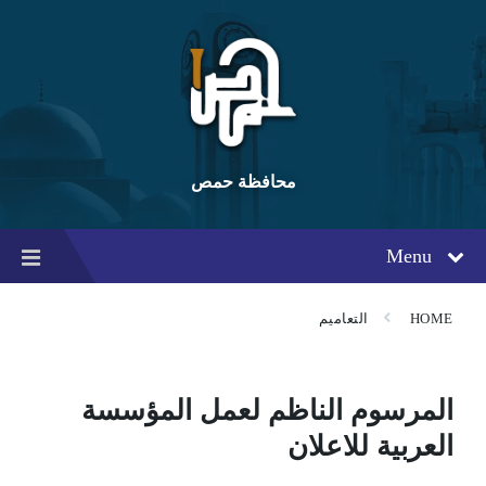
Ski
Ski
Ski
t
t
t
conten
foote
mai
navigatio
محافظة حمص
Menu
HOME
التعاميم
المرسوم الناظم لعمل المؤسسة
العربية للاعلان