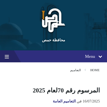
Ski
Ski
Ski
t
t
t
conten
foote
mai
navigatio
محافظة حمص
Menu
HOME
التعاميم
المرسوم رقم 70لعام 2025
16/07/2025
في
التعاميم العامة