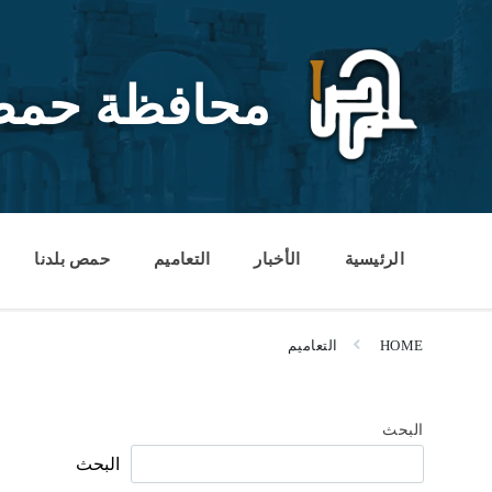
Ski
Ski
Ski
t
t
t
conten
foote
mai
navigatio
محافظة حم
الرئيسية
الأخبار
التعاميم
حمص بلدنا
HOME
التعاميم
البحث
البحث