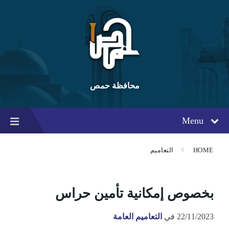
Ski
Ski
Ski
t
t
t
conten
foote
mai
navigatio
محافظة حمص
Menu
HOME
التعاميم
بخصوص إمكانية تأمين حراس
22/11/2023
في
التعاميم العامة