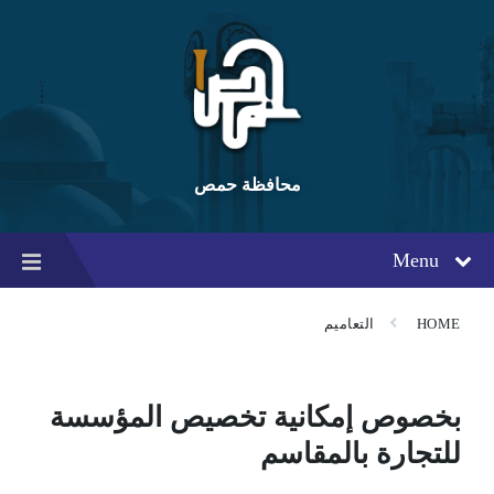
Ski
Ski
Ski
t
t
t
conten
foote
mai
navigatio
محافظة حمص
Menu
HOME
التعاميم
بخصوص إمكانية تخصيص المؤسسة
للتجارة بالمقاسم