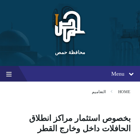
Ski
Ski
Ski
t
t
t
conten
foote
mai
navigatio
محافظة حمص
Menu
HOME
التعاميم
بخصوص استثمار مراكز انطلاق
الحافلات داخل وخارج القطر