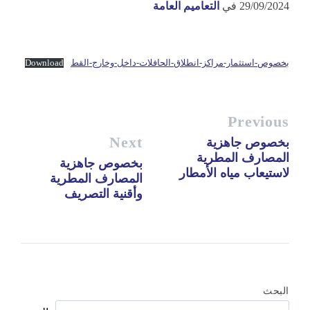
29/09/2024
في
التعاميم العامة
بخصوص-استثمار-مراكز-انطلاق-الحافلات-داخل-وخارج-القط
Download
Previous
Next
بخصوص جاهزية
المصارف المطرية
بخصوص جاهزية
لاستيعاب مياه الأمطار
المصارف المطرية
وأقنية التصريف
البحث