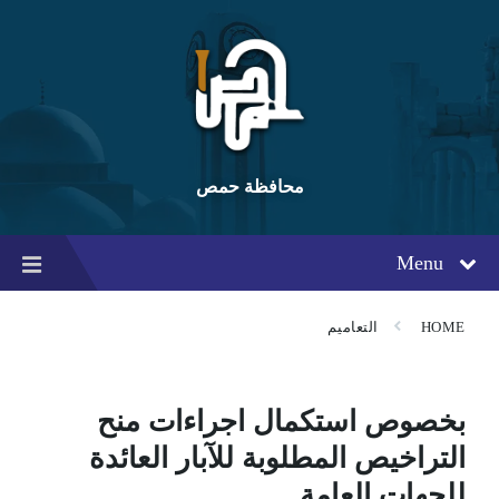
Ski
Ski
Ski
t
t
t
conten
foote
mai
navigatio
محافظة حمص
Menu
HOME
التعاميم
بخصوص استكمال اجراءات منح
التراخيص المطلوبة للآبار العائدة
للجهات العامة