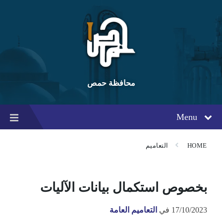
Ski
Ski
Ski
t
t
t
conten
foote
mai
navigatio
محافظة حمص
Menu
HOME
التعاميم
بخصوص استكمال بيانات الآليات
17/10/2023
في
التعاميم العامة