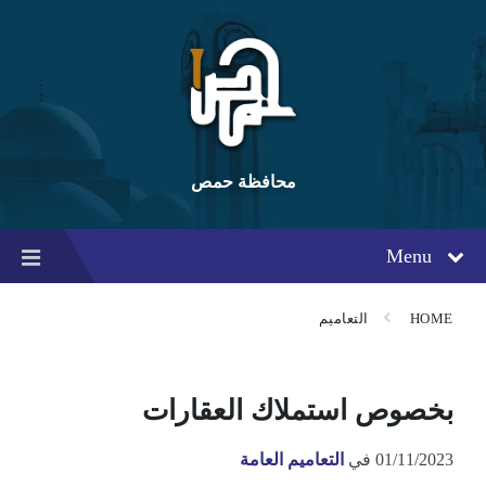
Ski
Ski
Ski
t
t
t
conten
foote
mai
navigatio
محافظة حمص
Menu
HOME
التعاميم
بخصوص استملاك العقارات
01/11/2023
في
التعاميم العامة