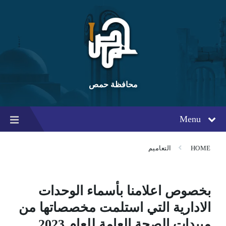
Ski
Ski
Ski
t
t
t
conten
foote
mai
navigatio
محافظة حمص
Menu
HOME
التعاميم
بخصوص اعلامنا بأسماء الوحدات
الادارية التي استلمت مخصصاتها من
مبيدات الصحة العامة للعام 2023