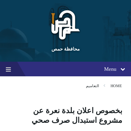
Ski
Ski
Ski
t
t
t
conten
foote
mai
navigatio
محافظة حمص
Menu
HOME
التعاميم
بخصوص اعلان بلدة نعرة عن
مشروع استبدال صرف صحي