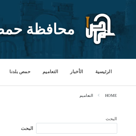
Ski
Ski
Ski
t
t
t
conten
foote
mai
navigatio
محافظة حم
الرئيسية
الأخبار
التعاميم
حمص بلدنا
HOME
التعاميم
البحث
البحث