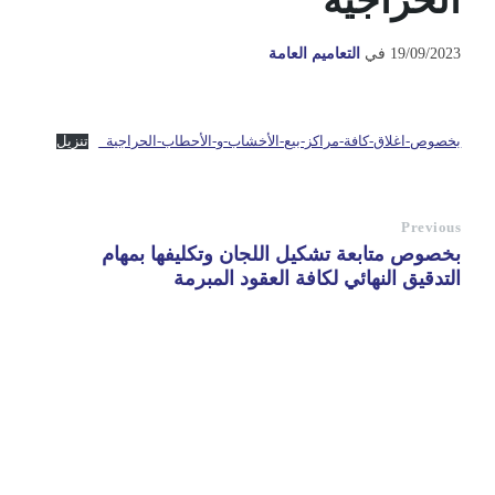
الحراجية
19/09/2023
في
التعاميم العامة
بخصوص-اغلاق-كافة-مراكز-بيع-الأخشاب-و-الأحطاب-الحراجية_
تنزيل
Previous
بخصوص متابعة تشكيل اللجان وتكليفها بمهام
التدقيق النهائي لكافة العقود المبرمة