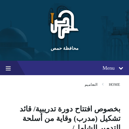
Ski
Ski
Ski
t
t
t
conten
foote
mai
navigatio
محافظة حمص
Menu
HOME
التعاميم
بخصوص افتتاح دورة تدريبية/ قائد
تشكيل (مدرب) وقاية من أسلحة
التدمير الشامل/