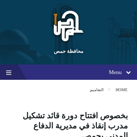
Ski
Ski
Ski
t
t
t
conten
foote
mai
navigatio
محافظة حمص
Menu
HOME
التعاميم
بخصوص افتتاح دورة قائد تشكيل
مدرب إنقاذ في مديرية الدفاع
المدني بحمص