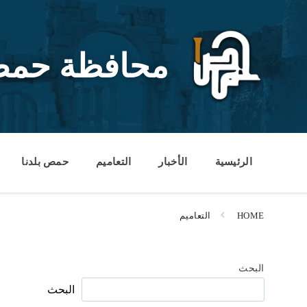
Ski
Ski
Ski
t
t
t
conten
foote
mai
navigatio
محافظة حم
الرئيسية
الأخبار
التعاميم
حمص بلدنا
HOME
التعاميم
البحث
البحث