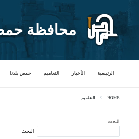
Ski
Ski
Ski
t
t
t
conten
foote
mai
navigatio
محافظة حم
الرئيسية
الأخبار
التعاميم
حمص بلدنا
HOME
التعاميم
البحث
البحث