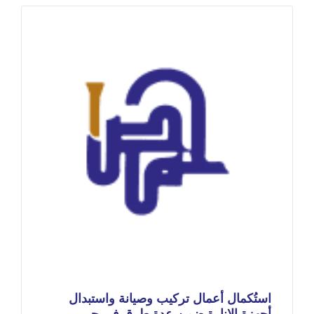
استُكمال أعمال تركيب وصيانة واستبدال