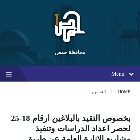
Ski
Ski
Ski
t
t
t
conten
foote
mai
navigatio
محافظة حمص
Menu
HOME
التعاميم
بخصوص التقيد بالبلاغين ارقام 18-25
لحصر اعداد الدراسات وتنفيذ
مشاريع الانارة العامة عن طريق