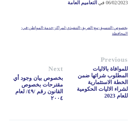
06/02/2023
في
التعاميم العامة
بخصوص-التنسيق-مع-الفريق-التنفيذي-لمراكز-خدمة-المواطن-في-
المحافظة
Previous
Next
للموافاة بالاليات
المطلوب شرائها ضمن
بخصوص بيان وجود أي
الخطة الاستثمارية
مقترحات بخصوص
لشراء الاليات الحكومية
القانون رقم /٤٩/ لعام
للعام 2023
٢٠٠٤