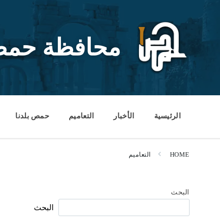
Ski
Ski
Ski
t
t
t
conten
foote
mai
navigatio
محافظة حم
الرئيسية
الأخبار
التعاميم
حمص بلدنا
HOME
التعاميم
البحث
البحث