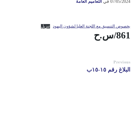
07/05/2024
في
التعاميم العامة
بخصوص التنسيق مع اللجنة العليا لشؤون اليهود
تنزيل
861/س.ح
Previous
البلاغ رقم ١٥-١٥ب