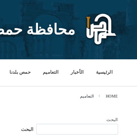
Ski
Ski
Ski
t
t
t
conten
foote
mai
navigatio
محافظة حم
الرئيسية
الأخبار
التعاميم
حمص بلدنا
HOME
التعاميم
البحث
البحث