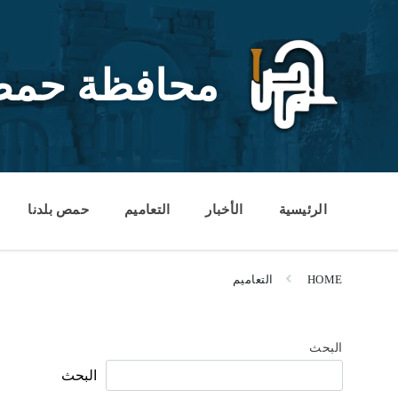
Ski
Ski
Ski
t
t
t
conten
foote
mai
navigatio
محافظة حم
الرئيسية
الأخبار
التعاميم
حمص بلدنا
HOME
التعاميم
البحث
البحث