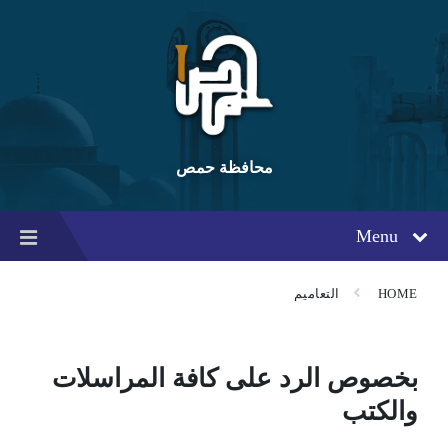
Ski
Ski
Ski
t
t
t
conten
foote
mai
navigatio
محافظة حمص
Menu
HOME
التعاميم
بخصوص الرد على كافة المراسلات
والكتب