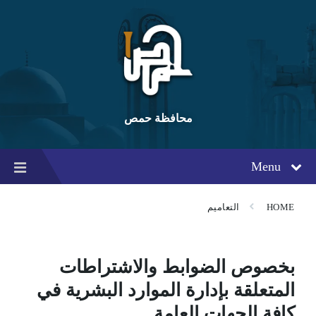
Ski
Ski
Ski
t
t
t
conten
foote
mai
navigatio
محافظة حمص
Menu
HOME
التعاميم
بخصوص الضوابط والاشتراطات
المتعلقة بإدارة الموارد البشرية في
كافة الجهات العامة